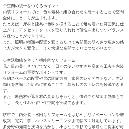
◇空間の統一をつくるポイント
内装リフォームでは、色や素材の組み合わせを統一することで空間
全体にまとまりが生まれます。
たとえば、床材と建具の色味を揃えることで落ち着いた雰囲気に仕
上がり、アクセントクロスを取り入れれば個性を出しつつバランス
を保つことができます。
また、照明の種類や配置を変えるだけでも部屋の明るさや広さの感
じ方が大きく変化し、より快適な空間づくりにつながります。
◇生活動線を考えた機能的なリフォーム
見た目の美しさだけでなく、日々の使いやすさを高める工夫も内装
リフォームの重要なポイントです。
収納スペースの配置や扉の開閉方向、家具のレイアウトなど、生活
動線を意識した計画にすることで、暮らしのストレスを軽減できま
す。
また、断熱材や遮音材の見直しを行うと、快適性や省エネ効果も向
上し、長く住みやすい住空間を実現できます。
堺市で、内外装・水回りリフォームをはじめ、リノベーションや増
改築、電気工事、ハウスクリーニングまで幅広く対応しています。
多分野の知識と技術を活かし、小さなご依頼でも最適なご提案が可